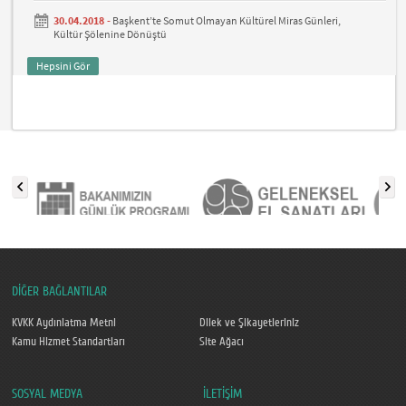
30.04.2018 -
Başkent’te Somut Olmayan Kültürel Miras Günleri,
Kültür Şölenine Dönüştü
Hepsini Gör
DİĞER BAĞLANTILAR
KVKK Aydınlatma Metni
Dilek ve Şikayetleriniz
Kamu Hizmet Standartları
Site Ağacı
SOSYAL MEDYA
İLETİŞİM