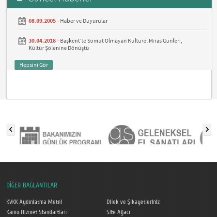
08.09.2005 -
Haber ve Duyurular
30.04.2018 -
Başkent’te Somut Olmayan Kültürel Miras Günleri,
Kültür Şölenine Dönüştü
Hepsini Gör
DİĞER BAĞLANTILAR
KVKK Aydınlatma Metni
Dilek ve Şikayetleriniz
Kamu Hizmet Standartları
Site Ağacı