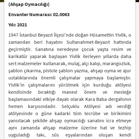
(Ahşap Oymacılığı)
Envanter Numarası: 02.0063
Yılı: 2021
1947 İstanbul Beyazıt İlçesi’nde doğan Hüsamettin Yivlik, o
zamandan beri hayatını Sultanahmet-Beyazıt hattında
geçirmiştir. Sanatına neredeyse çocuk yaşta resim ve
karikatür yaparak başlayan Yivlik ilerleyen yıllarda daha
sert malzemeler kullanarak, mulaj, alçı kalıp, marangozluk,
şablon çıkarma, pistole şablon yazma, ahşap oyma ve ajur
ustalıklarında önemli çalışmalar yapmaya başlamıştır.
Yivlik’in çalışmalarını yürütmek için kurduğu atölyesi
kendisinde bıraktığı manevi önem ve mesleğe
başlamasındaki etkiye dayalı olarak Kara Baba dergahının
hemen karşısındadır. Selçuklu Atölyesi adı verdiği
atölyesinde o güne kadarki tüm tecrübe ve birikimini
yansıtacak şekilde ahşap oymacılığı sanatını icra etmeye
aynı zamanda ahşap malzeme üzerine hat ve tezhip
uyguladığı takı, süs eşyalarından oluşan kendi