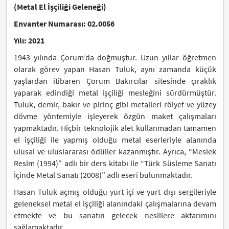
(Metal El İşçiliği Geleneği)
Envanter Numarası: 02.0056
Yılı: 2021
1943 yılında Çorum’da doğmuştur. Uzun yıllar öğretmen
olarak görev yapan Hasan Tuluk, aynı zamanda küçük
yaşlardan itibaren Çorum Bakırcılar sitesinde çıraklık
yaparak edindiği metal işçiliği mesleğini sürdürmüştür.
Tuluk, demir, bakır ve pirinç gibi metalleri rölyef ve yüzey
dövme yöntemiyle işleyerek özgün maket çalışmaları
yapmaktadır. Hiçbir teknolojik alet kullanmadan tamamen
el işçiliği ile yapmış olduğu metal eserleriyle alanında
ulusal ve uluslararası ödüller kazanmıştır. Ayrıca, “Meslek
Resim (1994)” adlı bir ders kitabı ile “Türk Süsleme Sanatı
İçinde Metal Sanatı (2008)” adlı eseri bulunmaktadır.
Hasan Tuluk açmış olduğu yurt içi ve yurt dışı sergileriyle
geleneksel metal el işçiliği alanındaki çalışmalarına devam
etmekte ve bu sanatın gelecek nesillere aktarımını
sağlamaktadır.