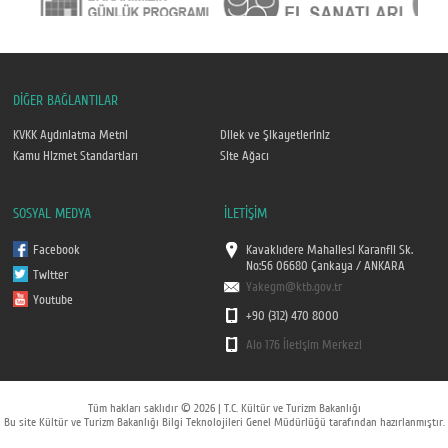
DİĞER BAĞLANTILAR
KVKK Aydınlatma Metni
Dilek ve Şikayetleriniz
Kamu Hizmet Standartları
Site Ağacı
SOSYAL MEDYA
İLETİŞİM
Facebook
Kavaklıdere Mahallesi Karanfil Sk.
No:56 06680 Çankaya / ANKARA
Twitter
Yakegm@ktb.gov.tr
Youtube
+90 (312) 470 8000
Alo 176 İletişim Merkezi
Tüm hakları saklıdır © 2026 | T.C. Kültür ve Turizm Bakanlığı
Bu site Kültür ve Turizm Bakanlığı Bilgi Teknolojileri Genel Müdürlüğü tarafından hazırlanmıştır.