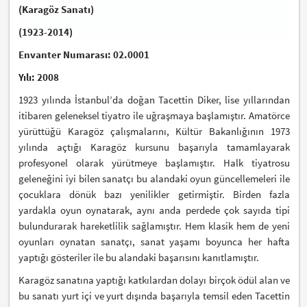
(Karagöz Sanatı)
(1923-2014)
Envanter Numarası:
02.0001
Yılı:
2008
1923 yılında İstanbul’da doğan Tacettin Diker, lise yıllarından
itibaren geleneksel tiyatro ile uğraşmaya başlamıştır. Amatörce
yürüttüğü Karagöz çalışmalarını, Kültür Bakanlığının 1973
yılında açtığı Karagöz kursunu başarıyla tamamlayarak
profesyonel olarak yürütmeye başlamıştır. Halk tiyatrosu
geleneğini iyi bilen sanatçı bu alandaki oyun güncellemeleri ile
çocuklara dönük bazı yenilikler getirmiştir. Birden fazla
yardakla oyun oynatarak, aynı anda perdede çok sayıda tipi
bulundurarak hareketlilik sağlamıştır. Hem klasik hem de yeni
oyunları oynatan sanatçı, sanat yaşamı boyunca her hafta
yaptığı gösteriler ile bu alandaki başarısını kanıtlamıştır.
Karagöz sanatına yaptığı katkılardan dolayı birçok ödül alan ve
bu sanatı yurt içi ve yurt dışında başarıyla temsil eden Tacettin