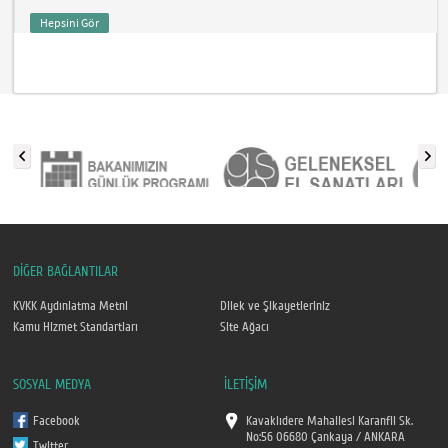
Hepsini Gör
DİĞER BAĞLANTILAR
KVKK Aydınlatma Metni
Dilek ve Şikayetleriniz
Kamu Hizmet Standartları
Site Ağacı
SOSYAL MEDYA
İLETİŞİM
Facebook
Kavaklıdere Mahallesi Karanfil Sk.
No:56 06680 Çankaya / ANKARA
Twitter