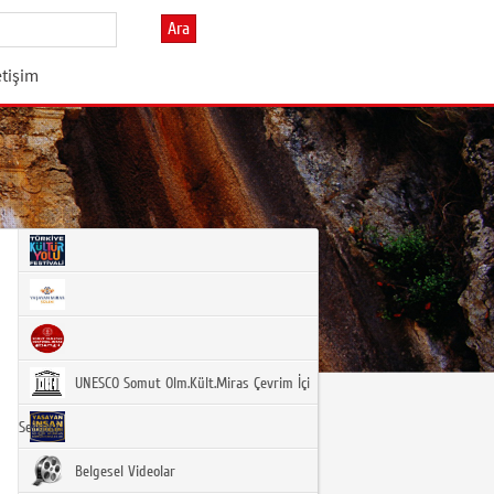
Ara
etişim
UNESCO Somut Olm.Kült.Miras Çevrim İçi
Sergisi
Belgesel Videolar