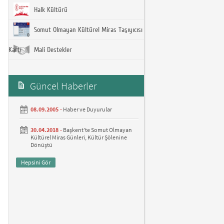
Halk Kültürü
Somut Olmayan Kültürel Miras Taşıyıcısı
Kartı
Mali Destekler
Güncel Haberler
08.09.2005 -
Haber ve Duyurular
30.04.2018 -
Başkent’te Somut Olmayan
Kültürel Miras Günleri, Kültür Şölenine
Dönüştü
Hepsini Gör